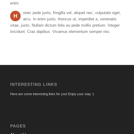
enim.
onec pede justo, fringilla vel, aliquet nec, vulputate eget,
H
arcu. In enim justo, rhoncus ut, imperdiet a, venenatis
vitae, justo. Nullam dictum felis eu pede mollis pretium. Integer
tincidunt. Cras dapibus. Vivamus elementum semper nisi.
INTERESTING LINKS
Here are some interesting links for you! Enjoy your stay :)
PAGES